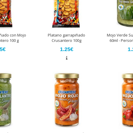
iñado con Mojo
Platano garrapiñado
Mojo Verde S
tero 100 g
Crusantero 100g
60ml - Perso
25€
1.25€
1.