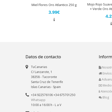
Mojo Rojo Suave
Miel Flores Oro Atlantico 250 g
+ Verde Oro At
3.99€
4.
Datos de contacto
Inform
TuCanarias
Nosotr
C/ Lanzarote, 1
Envíos
38358
-
Tacoronte
Aduan
Santa Cruz de Tenerife
Medio
Islas Canarias
- Spain
Atención
+34 922576106 +34 675701250
Blog
Whatsapp
10:00 a 16:00 h - L a V