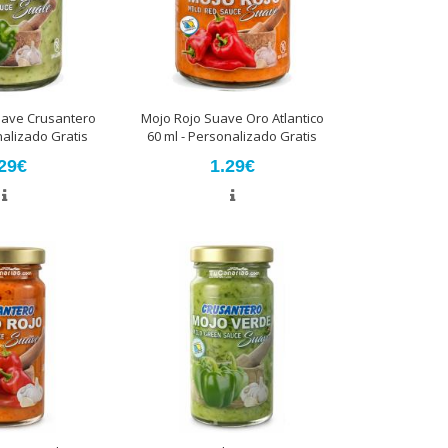
uave Crusantero
Mojo Rojo Suave Oro Atlantico
nalizado Gratis
60 ml - Personalizado Gratis
29€
1.29€