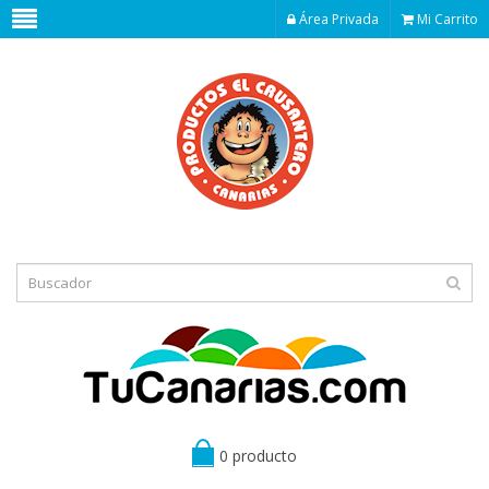
Área Privada
Mi Carrito
0 producto