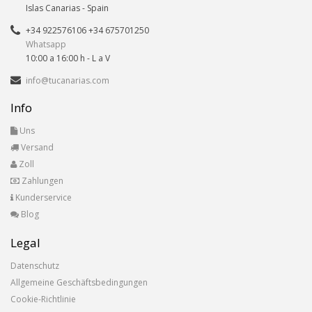
Islas Canarias
- Spain
+34 922576106 +34 675701250
Whatsapp
10:00 a 16:00 h - L a V
info@tucanarias.com
Info
Uns
Versand
Zoll
Zahlungen
Kunderservice
Blog
Legal
Datenschutz
Allgemeine Geschäftsbedingungen
Cookie-Richtlinie