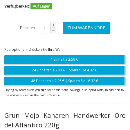
Verfügbarkeit:
Auf Lager
Einheiten
Kaufoptionen, drücken Sie Ihre Wahl:
1 Einheit a 2.59 €
24 Einheiten a 2.41 € | Sparen Sie 4.32 €
48 Einheiten a 2.25 € | Sparen Sie 16.32 €
Buying by boxes offers you significant additional savings in shipping costs, in addition to
the savings shown in the product's value.
Grun Mojo Kanaren Handwerker Oro
del Atlantico 220g